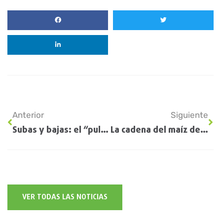
Anterior
Siguiente
Subas y bajas: el “pulso del agro” late bien en general, pero con algunas irregularidades
La cadena del maíz debate el presente y el futuro del cereal en Rosario
VER TODAS LAS NOTICIAS