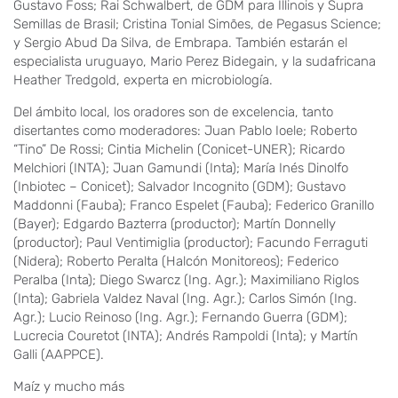
Gustavo Foss; Rai Schwalbert, de GDM para Illinois y Supra
Semillas de Brasil; Cristina Tonial Simões, de Pegasus Science;
y Sergio Abud Da Silva, de Embrapa. También estarán el
especialista uruguayo, Mario Perez Bidegain, y la sudafricana
Heather Tredgold, experta en microbiología.
Del ámbito local, los oradores son de excelencia, tanto
disertantes como moderadores: Juan Pablo Ioele; Roberto
“Tino” De Rossi; Cintia Michelin (Conicet-UNER); Ricardo
Melchiori (INTA); Juan Gamundi (Inta); María Inés Dinolfo
(Inbiotec – Conicet); Salvador Incognito (GDM); Gustavo
Maddonni (Fauba); Franco Espelet (Fauba); Federico Granillo
(Bayer); Edgardo Bazterra (productor); Martín Donnelly
(productor); Paul Ventimiglia (productor); Facundo Ferraguti
(Nidera); Roberto Peralta (Halcón Monitoreos); Federico
Peralba (Inta); Diego Swarcz (Ing. Agr.); Maximiliano Riglos
(Inta); Gabriela Valdez Naval (Ing. Agr.); Carlos Simón (Ing.
Agr.); Lucio Reinoso (Ing. Agr.); Fernando Guerra (GDM);
Lucrecia Couretot (INTA); Andrés Rampoldi (Inta); y Martín
Galli (AAPPCE).
Maíz y mucho más