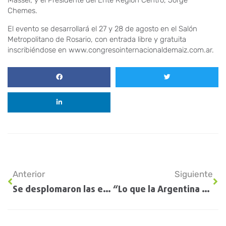
Massei; y el Presidente del Ente Región Centro, Jorge
Chemes.
El evento se desarrollará el 27 y 28 de agosto en el Salón
Metropolitano de Rosario, con entrada libre y gratuita
inscribiéndose en www.congresointernacionaldemaiz.com.ar.
Anterior
Siguiente
Se desplomaron las expectativas de inversión en el sector agropecuario
“Lo que la Argentina necesita”: Luis Caputo y Nicolás Pino hablaron de las próximas licitaciones que tendrán un impacto en el campo