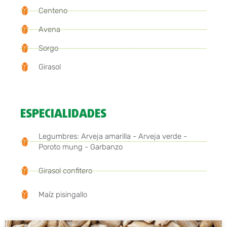
Centeno
Avena
Sorgo
Girasol
ESPECIALIDADES
Legumbres: Arveja amarilla - Arveja verde -
Poroto mung - Garbanzo
Girasol confitero
Maíz pisingallo