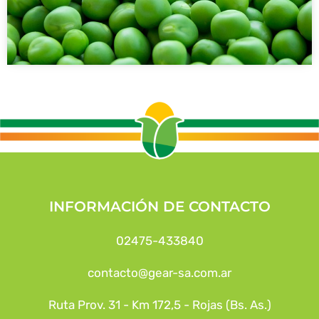
INFORMACIÓN DE CONTACTO
02475-433840
contacto@gear-sa.com.ar
Ruta Prov. 31 - Km 172,5 - Rojas (Bs. As.)