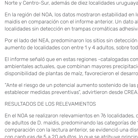
Norte y Centro-Sur, además de diez localidades uruguaya
En la región del NOA, los datos mostraron estabilidad en l
maidis en comparación con el informe anterior. Un dato a
localidades sin detección en trampas cromáticas adhesiv
Por el lado del NEA, predominaron los sitios sin detecció
aumento de localidades con entre 1 y 4 adultos, sobre tod
El informe señaló que en estas regiones -catalogadas c
ambientales actuales, que combinan mayores precipitac
disponibilidad de plantas de maíz, favorecieron el desarrol
“Ante el riesgo de un potencial aumento sostenido de las p
establecer medidas preventivas”, advirtieron desde CREA
RESULTADOS DE LOS RELEVAMIENTOS
En el NOA se realizaron relevamientos en 76 localidades, 
de adultos de D. maidis, predominando las categorías de 
comparación con la lectura anterior, se evidenció una di
con capturas de 5 a 20 adultos, lo que se atribuye princ