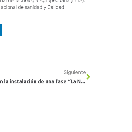
nal de Tecnología Agropecuaria (INTA),
 Nacional de sanidad y Calidad
Siguiente
Declaran la instalación de una fase “La Niña” que se mantendría al menos durante el primer trimestre del año