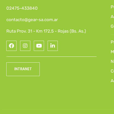
P
02475-433840
A
contacto@gear-sa.com.ar
G
Ruta Prov. 31 - Km 172,5 - Rojas (Bs. As.)
P
M
N
INTRANET
C
A