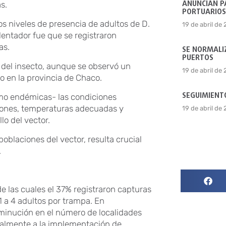
ANUNCIAN P
s.
PORTUARIOS
os niveles de presencia de adultos de D.
19 de abril de
lentador fue que se registraron
as.
SE NORMALIZ
PUERTOS
n del insecto, aunque se observó un
19 de abril de
o en la provincia de Chaco.
SEGUIMIENTO
omo endémicas- las condiciones
iones, temperaturas adecuadas y
19 de abril de
lo del vector.
oblaciones del vector, resulta crucial
.
de las cuales el 37% registraron capturas
1 a 4 adultos por trampa. En
sminución en el número de localidades
ipalmente a la implementación de