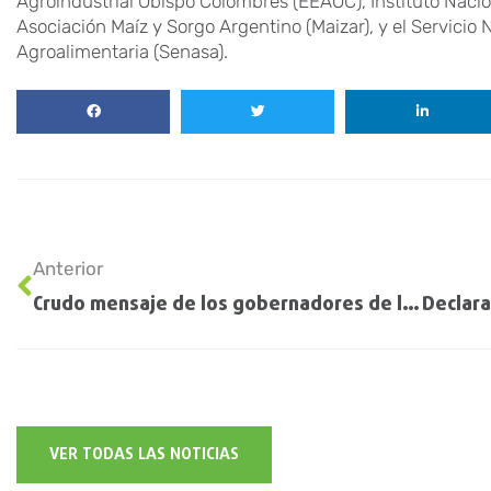
Agroindustrial Obispo Colombres (EEAOC), Instituto Nacio
Asociación Maíz y Sorgo Argentino (Maizar), y el Servicio
Agroalimentaria (Senasa).
Anterior
Crudo mensaje de los gobernadores de la Región Centro por las retenciones: “El campo puede colapsar”
VER TODAS LAS NOTICIAS