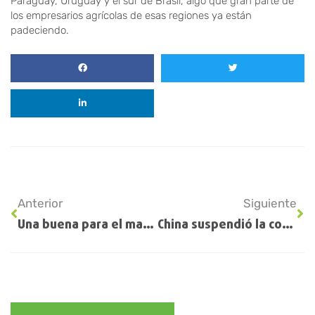
Paraguay, Uruguay y el sur de Brasil, algo que gran parte de
los empresarios agrícolas de esas regiones ya están
padeciendo.
Anterior
Siguiente
Una buena para el maíz: más allá de algunas alertas en el Norte, la chicharrita no inquieta a los productores
China suspendió la compra de soja a Brasil y puso reparos