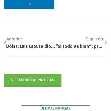
Anterior
Siguiente
Dólar: Luis Caputo dio detalles sobre la devaluación, el cepo y el impuesto PAIS
“Si todo va bien”: productores autoconvocados aseguran que el secretario de Agricultura les hizo una promesa por las retenciones y la brecha
VER TODAS LAS NOTICIAS
ÚLTIMAS NOTICIAS