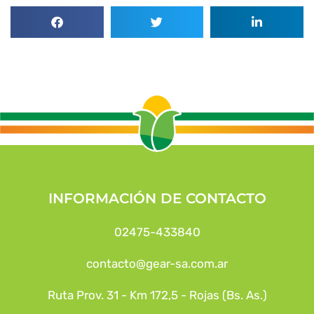
INFORMACIÓN DE CONTACTO
02475-433840
contacto@gear-sa.com.ar
Ruta Prov. 31 - Km 172,5 - Rojas (Bs. As.)