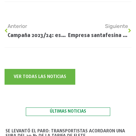
Anterior
Siguiente
Campaña 2023/24: estiman que los productores agrícolas invertirán U$S 40.500 millones
Empresa santafesina exporta embolsadoras de granos hacia Australia
VER TODAS LAS NOTICIAS
ÚLTIMAS NOTICIAS
SE LEVANTÓ EL PARO: TRANSPORTISTAS ACORDARON UNA