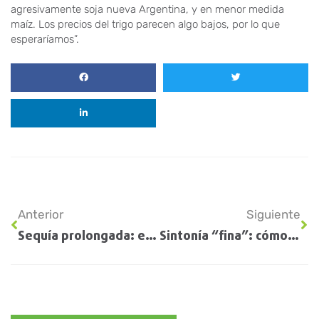
agresivamente soja nueva Argentina, y en menor medida
maíz. Los precios del trigo parecen algo bajos, por lo que
esperaríamos”.
Anterior
Siguiente
Sequía prolongada: estiman que el ingreso de camiones al Gran Rosario caerá un 60% este año
Sintonía “fina”: cómo llega la siembra invernal 2023/24 en las diferentes zonas productivas