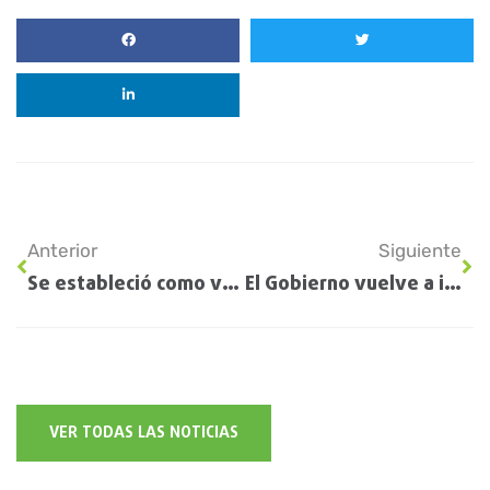
Anterior
Siguiente
Se estableció como valioso escenario productivo para productores de sorgo
El Gobierno vuelve a intervenir en el mercado de trigo con una medida que impacta en las exportaciones
VER TODAS LAS NOTICIAS