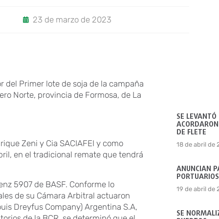
23 de marzo de 2023
r del Primer lote de soja de la campaña
ro Norte, provincia de Formosa, de La
SE LEVANTÓ
ACORDARON 
DE FLETE
nrique Zeni y Cia SACIAFEI y como
18 de abril de
ril, en el tradicional remate que tendrá
ANUNCIAN P
PORTUARIOS
edenz 5907 de BASF. Conforme lo
19 de abril de
iales de su Cámara Arbitral actuaron
ouis Dreyfus Company) Argentina S.A,
SE NORMALIZ
atorios de la BCR, se determinó que el