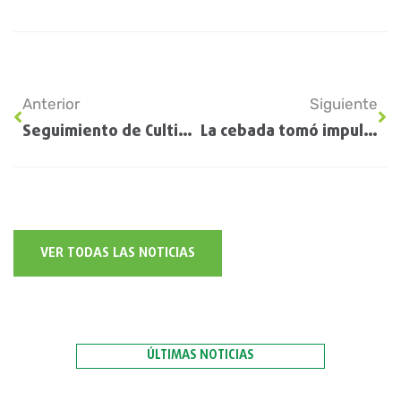
Anterior
Siguiente
Seguimiento de Cultivos EE.UU: Informe USDA
La cebada tomó impulso en el sur y terminó la siembra con más hectáreas que el año pasado
VER TODAS LAS NOTICIAS
ÚLTIMAS NOTICIAS