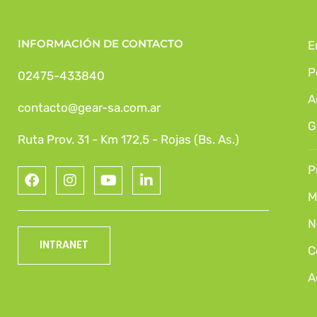
INFORMACIÓN DE CONTACTO
E
P
02475-433840
A
contacto@gear-sa.com.ar
G
Ruta Prov. 31 - Km 172,5 - Rojas (Bs. As.)
P
M
N
INTRANET
C
A