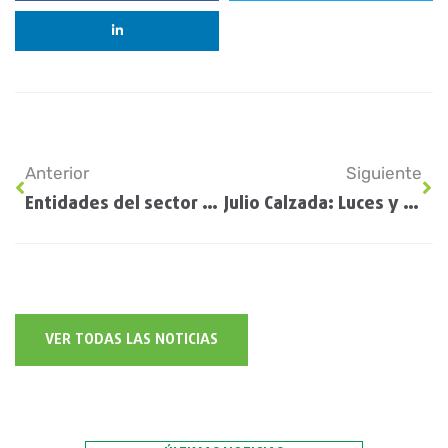
Anterior
Siguiente
Entidades del sector agropecuario manifiestan preocupación por el paro de transportistas
Julio Calzada: Luces y sombras para la Revolución del Sorgo en Argentina
VER TODAS LAS NOTICIAS