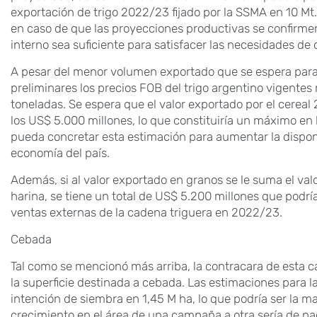
exportación de trigo 2022/23 fijado por la SSMA en 10 M
en caso de que las proyecciones productivas se confirmen
interno sea suficiente para satisfacer las necesidades d
A pesar del menor volumen exportado que se espera para
preliminares los precios FOB del trigo argentino vigent
toneladas. Se espera que el valor exportado por el cerea
los US$ 5.000 millones, lo que constituiría un máximo en 
pueda concretar esta estimación para aumentar la dispon
economía del país.
Además, si al valor exportado en granos se le suma el va
harina, se tiene un total de US$ 5.200 millones que podrí
ventas externas de la cadena triguera en 2022/23.
Cebada
Tal como se mencionó más arriba, la contracara de esta c
la superficie destinada a cebada. Las estimaciones para
intención de siembra en 1,45 M ha, lo que podría ser la may
crecimiento en el área de una campaña a otra sería de n