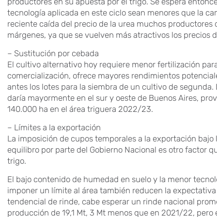
productores en su apuesta por el trigo. Se espera entonce
tecnología aplicada en este ciclo sean menores que la c
reciente caída del precio de la urea muchos productores 
márgenes, ya que se vuelven más atractivos los precios de
– Sustitución por cebada
El cultivo alternativo hoy requiere menor fertilización par
comercialización, ofrece mayores rendimientos potenciale
antes los lotes para la siembra de un cultivo de segunda. 
daría mayormente en el sur y oeste de Buenos Aires, prov
140.000 ha en el área triguera 2022/23.
– Límites a la exportación
La imposición de cupos temporales a la exportación baj
equilibro por parte del Gobierno Nacional es otro factor q
trigo.
El bajo contenido de humedad en suelo y la menor tecnolo
imponer un límite al área también reducen la expectativa
tendencial de rinde, cabe esperar un rinde nacional prom
producción de 19,1 Mt, 3 Mt menos que en 2021/22, pero e