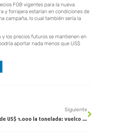
recios FOB vigentes para la nueva
y forrajera estarían en condiciones de
a campaña, lo cual también sería la
 y los precios futuros se mantienen en
3 podría aportar nada menos que US$
Siguiente
Menos de US$ 1.000 la tonelada: vuelco importante para los fertilizantes en un momento clave para el trigo