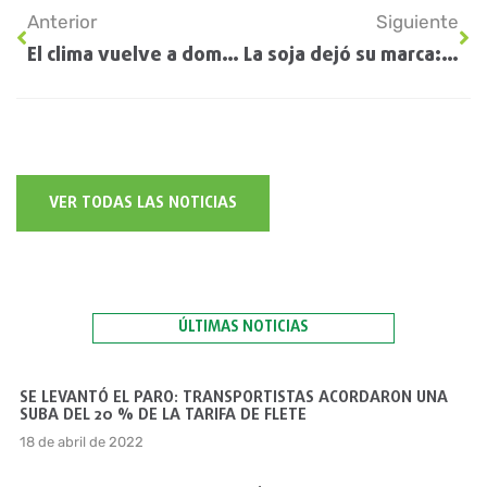
Anterior
Siguiente
El clima vuelve a dominar el mercado global de granos
La soja dejó su marca: con techos de 5.900 kg/ha en zona núcleo, ¿cuáles fueron los cultivares más rendidores?
VER TODAS LAS NOTICIAS
ÚLTIMAS NOTICIAS
SE LEVANTÓ EL PARO: TRANSPORTISTAS ACORDARON UNA
SUBA DEL 20 % DE LA TARIFA DE FLETE
18 de abril de 2022