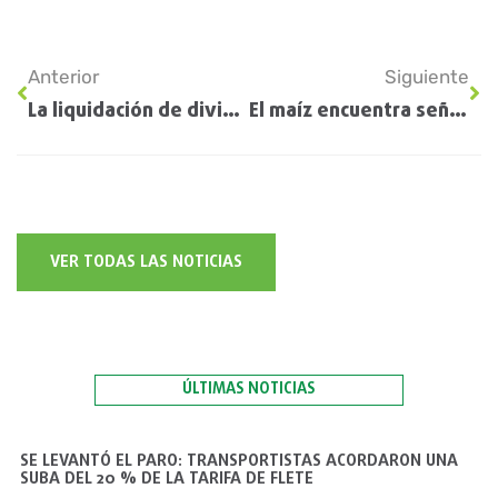
Anterior
Siguiente
La liquidación de divisas del agro en 2026 se recorta a US$ 34.900 millones
El maíz encuentra señales alcistas y el clima vuelve a dominar el mercado global de granos
VER TODAS LAS NOTICIAS
ÚLTIMAS NOTICIAS
SE LEVANTÓ EL PARO: TRANSPORTISTAS ACORDARON UNA
SUBA DEL 20 % DE LA TARIFA DE FLETE