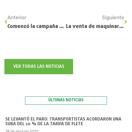
Anterior
Siguiente
Comenzó la campaña fina: la siembra de trigo ya cubre más del 14% del área proyectada
La venta de maquinaria agrícola cayó en comparación con 2025
VER TODAS LAS NOTICIAS
ÚLTIMAS NOTICIAS
SE LEVANTÓ EL PARO: TRANSPORTISTAS ACORDARON UNA
SUBA DEL 20 % DE LA TARIFA DE FLETE
18 de abril de 2022