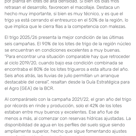
por planta en lotes de alta densidad. Si bien los días fríos
retrasan el desarrollo, favorecen el macollaje. Destaca un
hecho muy importante, si bien es muy técnico, y es que el
trigo ya está cerrando el entresurco en el 50% de la región, lo
que implica que le cierra filas a la competencia con malezas.
El trigo 2025/26 presenta la mejor condición de las últimas
seis campañas. El 90% de los lotes de trigo de la región núcleo
se encuentran en condiciones excelentes a muy buenas.
“Para encontrar una situación comparable hay que retroceder
al ciclo 2019/20, cuando bajo esa condición combinada se
encontraba el 80% de los lotes trigueros a esta altura del año.
Seis años atrás, las lluvias de julio permitían un arranque
destacable del cereal”, resaltan desde la Guía Estratégica para
el Agro (GEA) de la BCR.
Al comparárselo con la campaña 2021/22, el gran año del trigo
por récords en rinde y producción, solo el 42% de los lotes
estaban entre muy buenos y excelentes. Ese año fue de
menos a más, al comenzar con reservas hídricas ajustadas. La
disponibilidad de agua en los perfiles del suelo sigue siendo
ampliamente superior, hecho que sigue fomentando ajustes