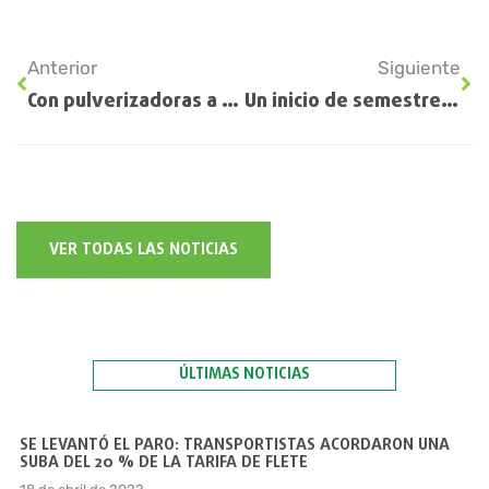
Anterior
Siguiente
Con pulverizadoras a la cabeza, la venta de maquinaria agrícola creció un 18 % en julio: expectativa para los próximos meses
Un inicio de semestre brillante para el girasol: el mejor en 20 años
VER TODAS LAS NOTICIAS
ÚLTIMAS NOTICIAS
SE LEVANTÓ EL PARO: TRANSPORTISTAS ACORDARON UNA
SUBA DEL 20 % DE LA TARIFA DE FLETE