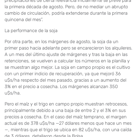
precipitaciones de cierta relevancia inicialmente se prevé para
la primera década de agosto. Pero, de no mediar un abrupto
cambio de circulación, podría extenderse durante la primera
quincena del mes”.
La performance de la soja
Por otra parte, en los márgenes de agosto, la soja da un
primer paso hacia adelante pero se encarecieron los alquileres.
A un mes del último ajuste de márgenes y tras la baja en las
retenciones, se vuelven a calcular los números en la planilla y
se muestran algo mejor. La soja en campo propio es el cultivo
con un primer indicio de recuperación, ya que mejoró 36
u$s/ha respecto del mes pasado, gracias a un aumento del
3% en el precio a cosecha. Los márgenes alcanzan 350
u$s/ha.
Pero el maíz y el trigo en campo propio muestran retrocesos,
principalmente debido a una baja de entre 2 y el 3% en sus
precios a cosecha. En el caso del maíz temprano, el margen
actual es de 378 u$s/ha —27 dólares menos que hace un mes
—, mientras que el trigo se ubica en 82 u$s/ha, con una caída
de 3 dólares, detallaron desde la Bolsa.