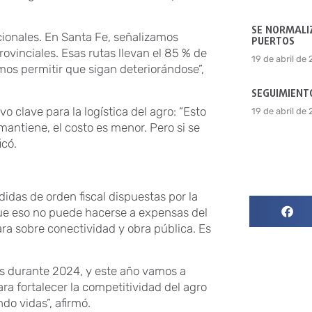
SE NORMALIZ
ionales. En Santa Fe, señalizamos
PUERTOS
ovinciales. Esas rutas llevan el 85 % de
19 de abril de
os permitir que sigan deteriorándose”,
SEGUIMIENTO
vo clave para la logística del agro: “Esto
19 de abril de
antiene, el costo es menor. Pero si se
icó.
das de orden fiscal dispuestas por la
ue eso no puede hacerse a expensas del
ra sobre conectividad y obra pública. Es
tas durante 2024, y este año vamos a
ra fortalecer la competitividad del agro
ndo vidas”, afirmó.