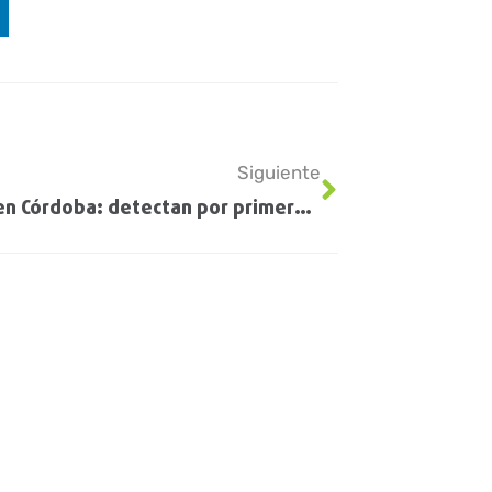
Siguiente
Alerta en Córdoba: detectan por primera vez al picudo negro en soja