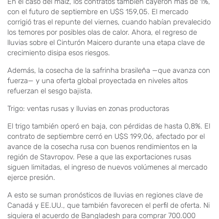
En el caso del maíz, los contratos también cayeron más de 1%,
con el futuro de septiembre en U$S 159,05. El mercado
corrigió tras el repunte del viernes, cuando habían prevalecido
los temores por posibles olas de calor. Ahora, el regreso de
lluvias sobre el Cinturón Maicero durante una etapa clave de
crecimiento disipa esos riesgos.
Además, la cosecha de la safrinha brasileña —que avanza con
fuerza— y una oferta global proyectada en niveles altos
refuerzan el sesgo bajista.
Trigo: ventas rusas y lluvias en zonas productoras
El trigo también operó en baja, con pérdidas de hasta 0,8%. El
contrato de septiembre cerró en U$S 199,06, afectado por el
avance de la cosecha rusa con buenos rendimientos en la
región de Stavropov. Pese a que las exportaciones rusas
siguen limitadas, el ingreso de nuevos volúmenes al mercado
ejerce presión.
A esto se suman pronósticos de lluvias en regiones clave de
Canadá y EE.UU., que también favorecen el perfil de oferta. Ni
siquiera el acuerdo de Bangladesh para comprar 700.000