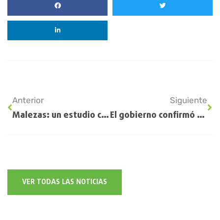
Anterior
Siguiente
Malezas: un estudio científico comprobó que las labranzas “ocasionales” son un falso remedio
El gobierno confirmó que le quitará la autarquía al Inta
VER TODAS LAS NOTICIAS