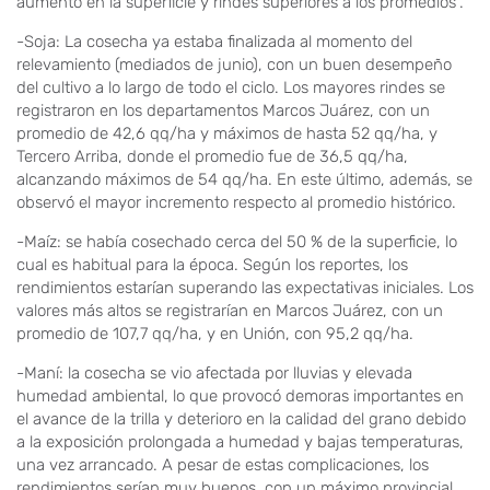
aumento en la superficie y rindes superiores a los promedios”.
-Soja: La cosecha ya estaba finalizada al momento del
relevamiento (mediados de junio), con un buen desempeño
del cultivo a lo largo de todo el ciclo. Los mayores rindes se
registraron en los departamentos Marcos Juárez, con un
promedio de 42,6 qq/ha y máximos de hasta 52 qq/ha, y
Tercero Arriba, donde el promedio fue de 36,5 qq/ha,
alcanzando máximos de 54 qq/ha. En este último, además, se
observó el mayor incremento respecto al promedio histórico.
-Maíz: se había cosechado cerca del 50 % de la superficie, lo
cual es habitual para la época. Según los reportes, los
rendimientos estarían superando las expectativas iniciales. Los
valores más altos se registrarían en Marcos Juárez, con un
promedio de 107,7 qq/ha, y en Unión, con 95,2 qq/ha.
-Maní: la cosecha se vio afectada por lluvias y elevada
humedad ambiental, lo que provocó demoras importantes en
el avance de la trilla y deterioro en la calidad del grano debido
a la exposición prolongada a humedad y bajas temperaturas,
una vez arrancado. A pesar de estas complicaciones, los
rendimientos serían muy buenos, con un máximo provincial