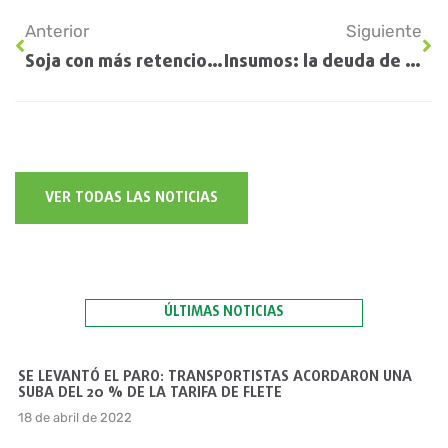
Anterior
Siguiente
Soja con más retenciones: el mercado de granos se paralizó y la primera referencia fue de $305.000 la tonelada
Insumos: la deuda de empresas bajo la lupa por la crisis del agro
VER TODAS LAS NOTICIAS
ÚLTIMAS NOTICIAS
SE LEVANTÓ EL PARO: TRANSPORTISTAS ACORDARON UNA
SUBA DEL 20 % DE LA TARIFA DE FLETE
18 de abril de 2022