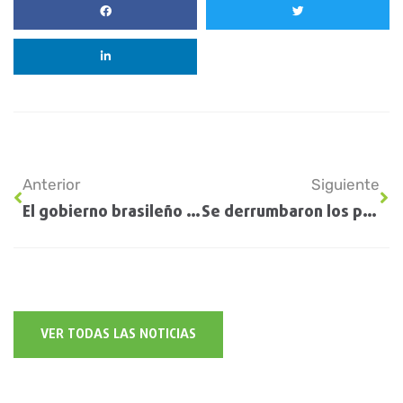
Anterior
Siguiente
El gobierno brasileño comprará 200.000 toneladas de trigo en Rio Grande do Sul con un precio “sostén” para ayudar a los productores
Se derrumbaron los precios del aceite de soja en Chicago por un nombramiento inesperado realizado por Donald Trump
VER TODAS LAS NOTICIAS