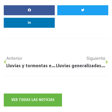
Anterior
Siguiente
Lluvias y tormentas en 13 provincias: anticipan acumulados de hasta 70 milímetros en la región centro
Lluvias generalizadas en la región núcleo traen alivio a los cultivos
VER TODAS LAS NOTICIAS