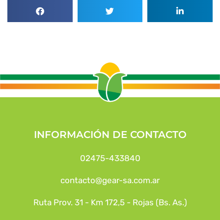
INFORMACIÓN DE CONTACTO
02475-433840
contacto@gear-sa.com.ar
Ruta Prov. 31 - Km 172,5 - Rojas (Bs. As.)