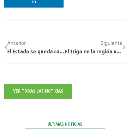
Anterior
Siguiente
El Estado se queda con $61,50 de cada $100 de renta agrícola
El trigo en la región núcleo enfrenta su periodo más crítico sin lluvias
VER TODAS LAS NOTICIAS
ÚLTIMAS NOTICIAS