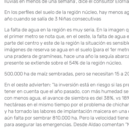
lluvias en menos de una semana”, dice el consultor Elorri
En los perfiles del suelo de la región núcleo, hay menos a
año cuando se salía de 3 Niñas consecutivas
La falta de agua en la región es muy seria. En la imagen 
el primer metro se nota que, en el oeste, la falta de agua
parte del centro y este de la región la situación es sens
imágenes de reserva se agua en el suelo (para el 1er metr
una pradera de gramíneas, hace una año la sequía abarca
presente se extiende sobre el 54% de la región núcleo.
500.000 ha de maíz sembradas, pero se necesitan 15 a 
En el oeste advierten: “la inversión está en riesgo si las 
tener en cuenta que el año pasado, con más humedad se
con menos agua, el avance de siembra es del 38%, vs 18%
hectáreas en el mismo tiempo por el problema de chicharri
y ha tornado las labores de implantación maicera en una ca
aún falta por sembrar 810.000 ha. Pero la velocidad tien
para asegurar las emergencias. Desde Aldao comentan 