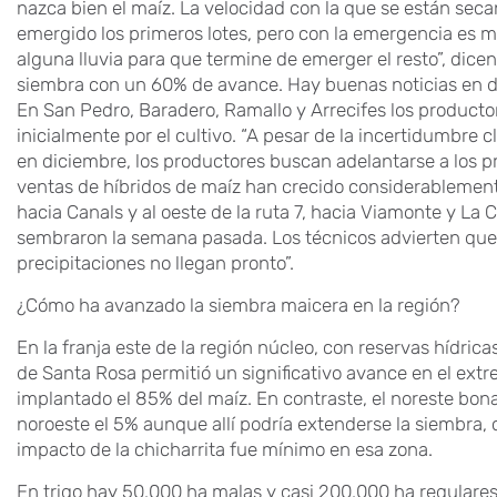
nazca bien el maíz. La velocidad con la que se están secan
emergido los primeros lotes, pero con la emergencia es 
alguna lluvia para que termine de emerger el resto”, dicen 
siembra con un 60% de avance. Hay buenas noticias en 
En San Pedro, Baradero, Ramallo y Arrecifes los producto
inicialmente por el cultivo. “A pesar de la incertidumbre 
en diciembre, los productores buscan adelantarse a los p
ventas de híbridos de maíz han crecido considerablemen
hacia Canals y al oeste de la ruta 7, hacia Viamonte y La
sembraron la semana pasada. Los técnicos advierten que “t
precipitaciones no llegan pronto”.
¿Cómo ha avanzado la siembra maicera en la región?
En la franja este de la región núcleo, con reservas hídric
de Santa Rosa permitió un significativo avance en el ext
implantado el 85% del maíz. En contraste, el noreste bon
noroeste el 5% aunque allí podría extenderse la siembra,
impacto de la chicharrita fue mínimo en esa zona.
En trigo hay 50.000 ha malas y casi 200.000 ha regulare