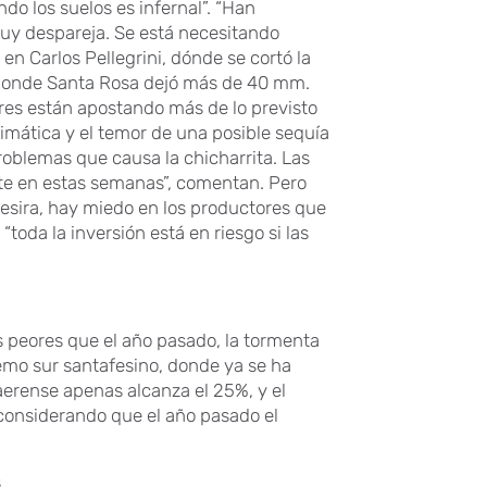
do los suelos es infernal”. “Han
muy despareja. Se está necesitando
en Carlos Pellegrini, dónde se cortó la
donde Santa Rosa dejó más de 40 mm.
res están apostando más de lo previsto
climática y el temor de una posible sequía
roblemas que causa la chicharrita. Las
te en estas semanas”, comentan. Pero
 Cesira, hay miedo en los productores que
oda la inversión está en riesgo si las
as peores que el año pasado, la tormenta
remo sur santafesino, donde ya se ha
aerense apenas alcanza el 25%, y el
 considerando que el año pasado el
s