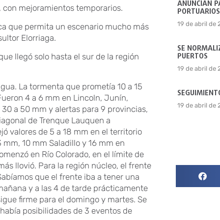
ANUNCIAN P
s, con mejoramientos temporarios.
PORTUARIOS
19 de abril de
ica que permita un escenario mucho más
ultor Elorriaga.
SE NORMALIZ
PUERTOS
ue llegó solo hasta el sur de la región
19 de abril de
agua. La tormenta que prometía 10 a 15
SEGUIMIENTO
Fueron 4 a 6 mm en Lincoln, Junín,
19 de abril de
 30 a 50 mm y alertas para 9 provincias,
 diagonal de Trenque Lauquen a
ejó valores de 5 a 18 mm en el territorio
13 mm, 10 mm Saladillo y 16 mm en
omenzó en Río Colorado, en el límite de
s llovió. Para la región núcleo, el frente
abíamos que el frente iba a tener una
mañana y a las 4 de tarde prácticamente
igue firme para el domingo y martes. Se
 había posibilidades de 3 eventos de