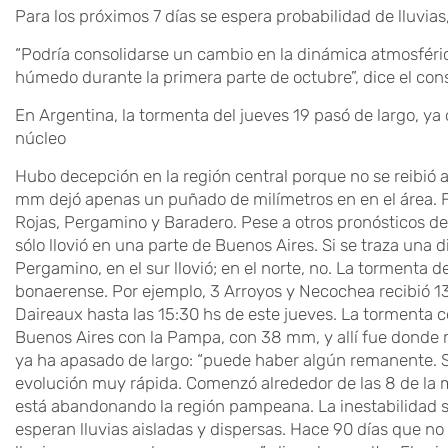
Para los próximos 7 días se espera probabilidad de lluvia
“Podría consolidarse un cambio en la dinámica atmosfér
húmedo durante la primera parte de octubre”, dice el cons
En Argentina, la tormenta del jueves 19 pasó de largo, ya q
núcleo
Hubo decepción en la región central porque no se reibió 
mm dejó apenas un puñado de milímetros en en el área. 
Rojas, Pergamino y Baradero. Pese a otros pronósticos de
sólo llovió en una parte de Buenos Aires. Si se traza una
Pergamino, en el sur llovió; en el norte, no. La tormenta d
bonaerense. Por ejemplo, 3 Arroyos y Necochea recibió 
Daireaux hasta las 15:30 hs de este jueves. La tormenta c
Buenos Aires con la Pampa, con 38 mm, y allí fue donde má
ya ha apasado de largo: “puede haber algún remanente. S
evolución muy rápida. Comenzó alrededor de las 8 de la 
está abandonando la región pampeana. La inestabilidad s
esperan lluvias aisladas y dispersas. Hace 90 días que no