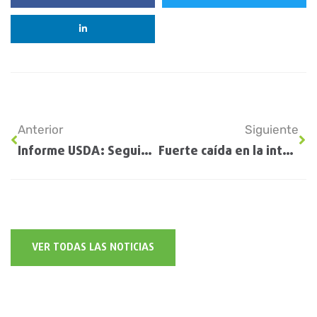
Anterior
Siguiente
Informe USDA: Seguimiento de Cultivos EE.UU
Fuerte caída en la intención de siembra de maíz para la campaña 2024/25
VER TODAS LAS NOTICIAS