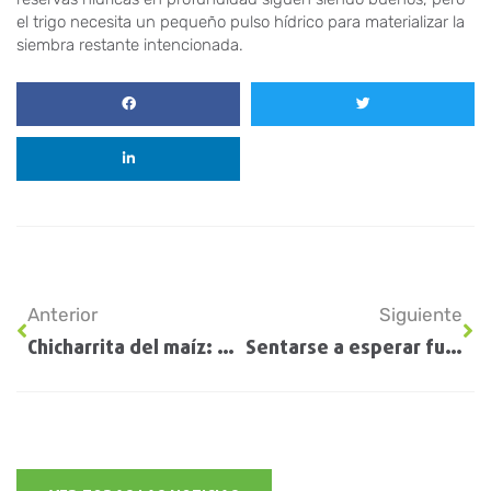
el trigo necesita un pequeño pulso hídrico para materializar la
siembra restante intencionada.
Anterior
Siguiente
Chicharrita del maíz: el Senasa aprobó el uso del bioinsecticida que tuvo mayor eficacia en Brasil
Sentarse a esperar fue mal negocio: Comenzó a subir fuerte el precio internacional de los fertilizantes fosfatados