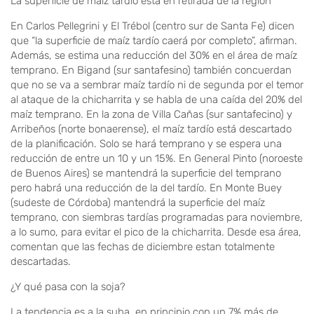
La superficie de maíz tardío está en retirada de la región
En Carlos Pellegrini y El Trébol (centro sur de Santa Fe) dicen
que “la superficie de maíz tardío caerá por completo”, afirman.
Además, se estima una reducción del 30% en el área de maíz
temprano. En Bigand (sur santafesino) también concuerdan
que no se va a sembrar maíz tardío ni de segunda por el temor
al ataque de la chicharrita y se habla de una caída del 20% del
maíz temprano. En la zona de Villa Cañas (sur santafecino) y
Arribeños (norte bonaerense), el maíz tardío está descartado
de la planificación. Solo se hará temprano y se espera una
reducción de entre un 10 y un 15%. En General Pinto (noroeste
de Buenos Aires) se mantendrá la superficie del temprano
pero habrá una reducción de la del tardío. En Monte Buey
(sudeste de Córdoba) mantendrá la superficie del maíz
temprano, con siembras tardías programadas para noviembre,
a lo sumo, para evitar el pico de la chicharrita. Desde esa área,
comentan que las fechas de diciembre estan totalmente
descartadas.
¿Y qué pasa con la soja?
La tendencia es a la suba, en principio con un 7% más de