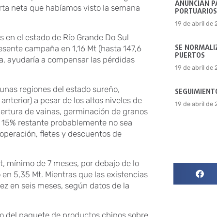
ANUNCIAN P
corta neta que habíamos visto la semana
PORTUARIOS
19 de abril de
s en el estado de Río Grande Do Sul
SE NORMALIZ
resente campaña en 1,16 Mt (hasta 147,6
PUERTOS
a, ayudaría a compensar las pérdidas
19 de abril de
unas regiones del estado sureño,
SEGUIMIENTO
terior) a pesar de los altos niveles de
19 de abril de
pertura de vainas, germinación de granos
 el 15% restante probablemente no sea
operación, fletes y descuentos de
t, mínimo de 7 meses, por debajo de lo
 en 5,35 Mt. Mientras que las existencias
ez en seis meses, según datos de la
to del paquete de productos chinos sobre