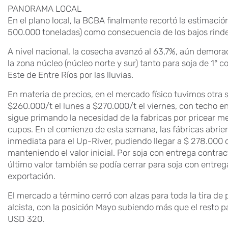
PANORAMA LOCAL
En el plano local, la BCBA finalmente recortó la estimació
500.000 toneladas) como consecuencia de los bajos rinde
A nivel nacional, la cosecha avanzó al 63,7%, aún demora
la zona núcleo (núcleo norte y sur) tanto para soja de 1° c
Este de Entre Ríos por las lluvias.
En materia de precios, en el mercado físico tuvimos ot
$260.000/t el lunes a $270.000/t el viernes, con techo en
sigue primando la necesidad de la fabricas por pricear mer
cupos. En el comienzo de esta semana, las fábricas abrie
inmediata para el Up-River, pudiendo llegar a $ 278.000 d
manteniendo el valor inicial. Por soja con entrega contra
último valor también se podía cerrar para soja con entreg
exportación.
El mercado a término cerró con alzas para toda la tira de
alcista, con la posición Mayo subiendo más que el resto p
USD 320.