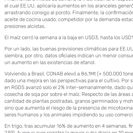
el cual EE.UU. aplicaría aumentos en los aranceles generó 
arrastrando consigo al poroto. Finalmente, la confirmaci
aceite de cocina usado, competidor por la demanda estad
presiones alcistas.
El maíz cerró la semana a la baja en USD3, hasta los USD1
Por un lado, las buenas previsiones climáticas para EE.UU
siembra, por otro, datos oficiales indican un menor cons
un aumento en las existencias de etanol.
Volviendo a Brasil, CONAB elevó a 86,1Mt (+ 500.000 tone
dado una mejora en las perspectivas para el cultivo. Por
en RGDS avanzó solo el 2% inter-semanalmente, dado que 
cosecha de soja por sobre el maíz. Respecto de las áreas
cantidad de plantas postradas, granos germinados y mohos
sino que aumenta el riesgo de la presencia de micotoxin
seres humanos y los animales impidiendo su uso comerci
En trigo, tras acumular 16% de aumento en 4 semanas, fi
239). Aunque ayer registro la mayor suba diaria en 10 me