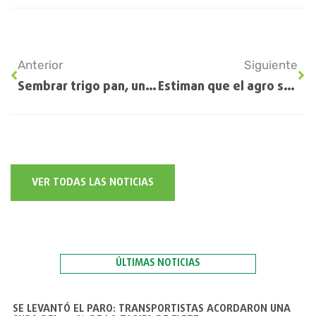
Anterior
Siguiente
Sembrar trigo pan, una alternativa para obtener un mejor precio por el cereal
Estiman que el agro será uno de los mayores beneficiados si se activan los créditos bancarios
VER TODAS LAS NOTICIAS
ÚLTIMAS NOTICIAS
SE LEVANTÓ EL PARO: TRANSPORTISTAS ACORDARON UNA