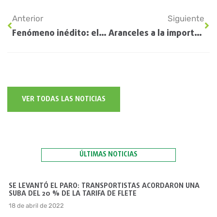
Anterior
Siguiente
Fenómeno inédito: el retraso de la cosecha de soja se expande por tres países de la región
Aranceles a la importación: Nación aclaró que no se «tocó» la maquinaria agrícola y destacó la aplicación en fitosanitarios
VER TODAS LAS NOTICIAS
ÚLTIMAS NOTICIAS
SE LEVANTÓ EL PARO: TRANSPORTISTAS ACORDARON UNA
SUBA DEL 20 % DE LA TARIFA DE FLETE
18 de abril de 2022