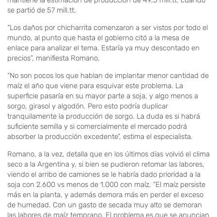
mantiene la estimación de producción de 49,5 mill.tt. cuando
se partió de 57 mill.tt.
“Los daños por chicharrita comenzaron a ser vistos por todo el
mundo, al punto que hasta el gobierno citó a la mesa de
enlace para analizar el tema. Estaría ya muy descontado en
precios”, manifiesta Romano.
“No son pocos los que hablan de implantar menor cantidad de
maíz el año que viene para esquivar este problema. La
superficie pasaría en su mayor parte a soja, y algo menos a
sorgo, girasol y algodón. Pero esto podría duplicar
tranquilamente la producción de sorgo. La duda es si habrá
suficiente semilla y si comercialmente el mercado podrá
absorber la producción excedente”, estima el especialista.
Romano, a la vez, detalla que en los últimos días volvió el clima
seco a la Argentina y, si bien se pudieron retomar las labores,
viendo el arribo de camiones se le habría dado prioridad a la
soja con 2.600 vs menos de 1.000 con maíz. “El maíz persiste
más en la planta, y además demora más en perder el exceso
de humedad. Con un gasto de secada muy alto se demoran
las labores de maíz temprano. El problema es que se anuncian