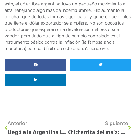
esto, el dólar libre argentino tuvo un pequeño movimiento al
alza, reflejando algo más de incertidumbre. Ello aumentó la
brecha -que de todas formas sigue baja- y generó que el plus
que tiene el dólar exportador se ampliara. No son pocos los
productores que esperan una devaluación del peso para
vender, pero dado que el tipo de cambio controlado es el
instrumento básico contra la inflación (la famosa ancla
monetaria) parece difícil que esto ocurra”, concluyó.
Anterior
Siguiente
Llegó a la Argentina la viceministra de Agricultura de Alemania para reforzar vínculos ante el desafío que viene en camino
Chicharrita del maíz: aprueban los primeros insecticidas que podrían frenar la plaga