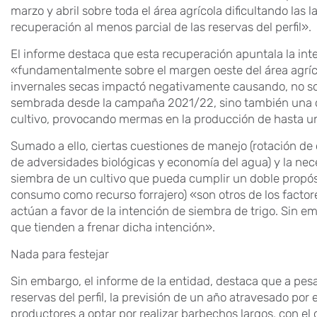
marzo y abril sobre toda el área agrícola dificultando las 
recuperación al menos parcial de las reservas del perfil».
El informe destaca que esta recuperación apuntala la int
«fundamentalmente sobre el margen oeste del área agríc
invernales secas impactó negativamente causando, no sol
sembrada desde la campaña 2021/22, sino también una c
cultivo, provocando mermas en la producción de hasta 
Sumado a ello, ciertas cuestiones de manejo (rotación de c
de adversidades biológicas y economía del agua) y la nece
siembra de un cultivo que pueda cumplir un doble propós
consumo como recurso forrajero) «son otros de los facto
actúan a favor de la intención de siembra de trigo. Sin e
que tienden a frenar dicha intención».
Nada para festejar
Sin embargo, el informe de la entidad, destaca que a pesa
reservas del perfil, la previsión de un año atravesado po
productores a optar por realizar barbechos largos, con el