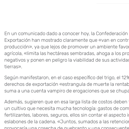
En un comunicado dado a conocer hoy, la Confederación 
Exportación han mostrado claramente que «van en contra
producción», ya que lejos de promover un ambiente favora
agrícola, «limita las hectáreas sembradas, ahoga a los p
negativos y ponen en peligro la viabilidad de sus activid
tierras».
Según manifestaron, en el caso específico del trigo, el 1
derechos de exportación «estrangula de muerte la rentabi
suma a una cuenta vampiro de erogaciones que se chupa 
Además, sugieren que en esa larga lista de costos deben 
un cultivo que necesita mucha tecnología: gastos de comerc
fertilizantes, labores, seguros, ellos sin contar el aspecto
eslabones de la cadena. «Juntos, sumados a las retencio
provocaría una cosecha de quebranto y una consecuente c