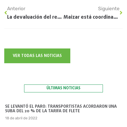
Anterior
Siguiente
La devaluación del real ya se transformó en el principal fundamento bajista para la soja
Maizar está coordinando un trabajo público-privado para abordar el problema del achaparramiento del maíz
VER TODAS LAS NOTICIAS
ÚLTIMAS NOTICIAS
SE LEVANTÓ EL PARO: TRANSPORTISTAS ACORDARON UNA
SUBA DEL 20 % DE LA TARIFA DE FLETE
18 de abril de 2022