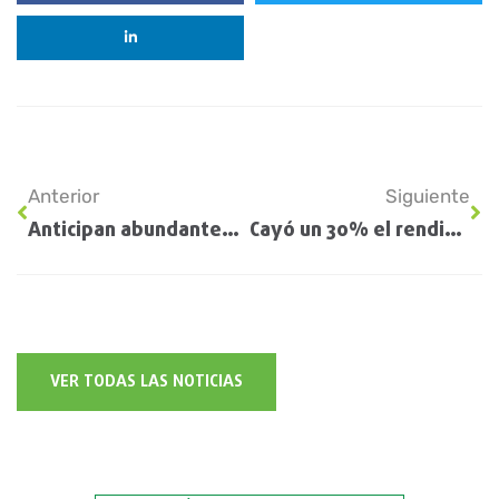
Anterior
Siguiente
Anticipan abundantes lluvias para los próximos días: fuerte ciclogénesis en el centro del país
Cayó un 30% el rendimiento del maíz tardío por Spiroplasma
VER TODAS LAS NOTICIAS