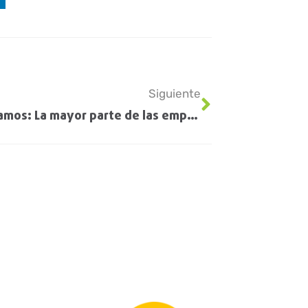
Siguiente
Así estamos: La mayor parte de las empresas agrícolas brasileñas este año perderán dinero con la soja