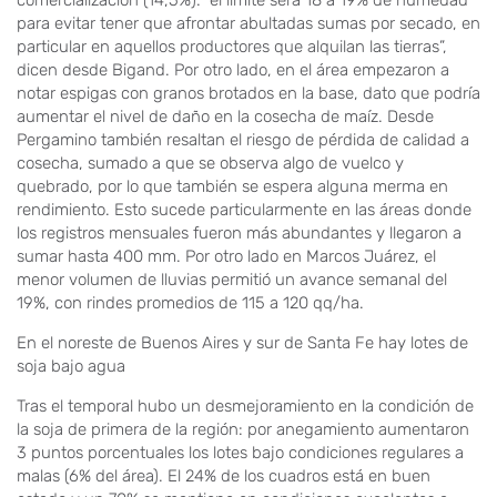
comercialización (14,5%): ”el limite será 18 a 19% de humedad
para evitar tener que afrontar abultadas sumas por secado, en
particular en aquellos productores que alquilan las tierras”,
dicen desde Bigand. Por otro lado, en el área empezaron a
notar espigas con granos brotados en la base, dato que podría
aumentar el nivel de daño en la cosecha de maíz. Desde
Pergamino también resaltan el riesgo de pérdida de calidad a
cosecha, sumado a que se observa algo de vuelco y
quebrado, por lo que también se espera alguna merma en
rendimiento. Esto sucede particularmente en las áreas donde
los registros mensuales fueron más abundantes y llegaron a
sumar hasta 400 mm. Por otro lado en Marcos Juárez, el
menor volumen de lluvias permitió un avance semanal del
19%, con rindes promedios de 115 a 120 qq/ha.
En el noreste de Buenos Aires y sur de Santa Fe hay lotes de
soja bajo agua
Tras el temporal hubo un desmejoramiento en la condición de
la soja de primera de la región: por anegamiento aumentaron
3 puntos porcentuales los lotes bajo condiciones regulares a
malas (6% del área). El 24% de los cuadros está en buen