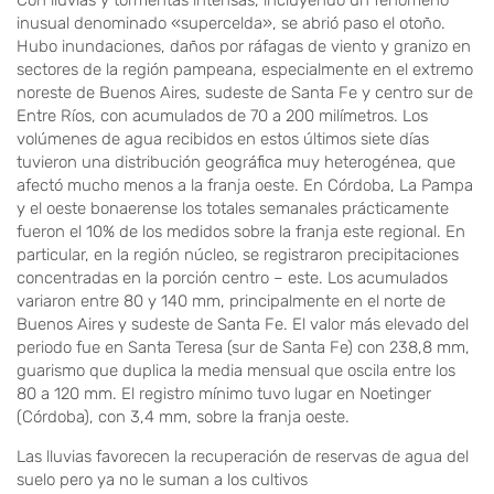
Con lluvias y tormentas intensas, incluyendo un fenómeno
inusual denominado «supercelda», se abrió paso el otoño.
Hubo inundaciones, daños por ráfagas de viento y granizo en
sectores de la región pampeana, especialmente en el extremo
noreste de Buenos Aires, sudeste de Santa Fe y centro sur de
Entre Ríos, con acumulados de 70 a 200 milímetros. Los
volúmenes de agua recibidos en estos últimos siete días
tuvieron una distribución geográfica muy heterogénea, que
afectó mucho menos a la franja oeste. En Córdoba, La Pampa
y el oeste bonaerense los totales semanales prácticamente
fueron el 10% de los medidos sobre la franja este regional. En
particular, en la región núcleo, se registraron precipitaciones
concentradas en la porción centro – este. Los acumulados
variaron entre 80 y 140 mm, principalmente en el norte de
Buenos Aires y sudeste de Santa Fe. El valor más elevado del
periodo fue en Santa Teresa (sur de Santa Fe) con 238,8 mm,
guarismo que duplica la media mensual que oscila entre los
80 a 120 mm. El registro mínimo tuvo lugar en Noetinger
(Córdoba), con 3,4 mm, sobre la franja oeste.
Las lluvias favorecen la recuperación de reservas de agua del
suelo pero ya no le suman a los cultivos