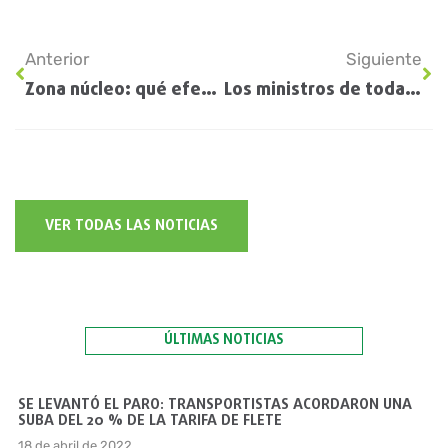
Anterior
Siguiente
Zona núcleo: qué efectos tienen para los principales cultivos las lluvias de la última semana
Los ministros de todas las provincias preparan pedidos para hacer a Nación en el Consejo Federal Agropecuario
VER TODAS LAS NOTICIAS
ÚLTIMAS NOTICIAS
SE LEVANTÓ EL PARO: TRANSPORTISTAS ACORDARON UNA
SUBA DEL 20 % DE LA TARIFA DE FLETE
18 de abril de 2022