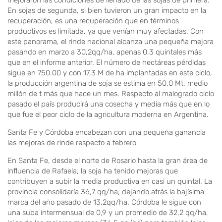
mejoraron las condiciones de llenado de las sojas de primera.
En sojas de segunda, si bien tuvieron un gran impacto en la
recuperación, es una recuperación que en términos
productivos es limitada, ya que venían muy afectadas. Con
este panorama, el rinde nacional alcanza una pequeña mejora
pasando en marzo a 30,2qq/ha, apenas 0,3 quintales más
que en el informe anterior. El número de hectáreas pérdidas
sigue en 750.00 y con 17,3 M de ha implantadas en este ciclo,
la producción argentina de soja se estima en 50,0 Mt, medio
millón de t más que hace un mes. Respecto al malogrado ciclo
pasado el país producirá una cosecha y media más que en lo
que fue el peor ciclo de la agricultura moderna en Argentina.
Santa Fe y Córdoba encabezan con una pequeña ganancia
las mejoras de rinde respecto a febrero
En Santa Fe, desde el norte de Rosario hasta la gran área de
influencia de Rafaela, la soja ha tenido mejoras que
contribuyen a subir la media productiva en casi un quintal. La
provincia consolidaría 36,7 qq/ha, dejando atrás la bajísima
marca del año pasado de 13,2qq/ha. Córdoba le sigue con
una suba intermensual de 0,9 y un promedio de 32,2 qq/ha,