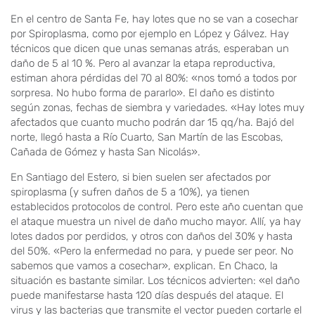
En el centro de Santa Fe, hay lotes que no se van a cosechar
por Spiroplasma, como por ejemplo en López y Gálvez. Hay
técnicos que dicen que unas semanas atrás, esperaban un
daño de 5 al 10 %. Pero al avanzar la etapa reproductiva,
estiman ahora pérdidas del 70 al 80%: «nos tomó a todos por
sorpresa. No hubo forma de pararlo». El daño es distinto
según zonas, fechas de siembra y variedades. «Hay lotes muy
afectados que cuanto mucho podrán dar 15 qq/ha. Bajó del
norte, llegó hasta a Río Cuarto, San Martín de las Escobas,
Cañada de Gómez y hasta San Nicolás».
En Santiago del Estero, si bien suelen ser afectados por
spiroplasma (y sufren daños de 5 a 10%), ya tienen
establecidos protocolos de control. Pero este año cuentan que
el ataque muestra un nivel de daño mucho mayor. Allí, ya hay
lotes dados por perdidos, y otros con daños del 30% y hasta
del 50%. «Pero la enfermedad no para, y puede ser peor. No
sabemos que vamos a cosechar», explican. En Chaco, la
situación es bastante similar. Los técnicos advierten: «el daño
puede manifestarse hasta 120 días después del ataque. El
virus y las bacterias que transmite el vector pueden cortarle el