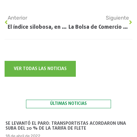
Anterior
Siguiente
El índice silobosa, en verde: Desde la industria de los populares silos blancos se augura una buena cosecha basada en la alta demanda de productos
La Bolsa de Comercio de Rosario estima la producción nacional de soja en 50 millones de toneladas
VER TODAS LAS NOTICIAS
ÚLTIMAS NOTICIAS
SE LEVANTÓ EL PARO: TRANSPORTISTAS ACORDARON UNA
SUBA DEL 20 % DE LA TARIFA DE FLETE
18 de abril de 2022