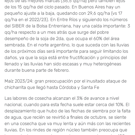
lejos de las mejores marcas (36,5 qq/ha) pero también lejos
de los 15 qq/ha del ciclo pasado. En Buenos Aires hay un
pequeño ajuste a la baja, quedando con 29,6 qq/ha (vs 17
qq/ha en el 2022/23). En Entre Ríos y siguiendo los números
del SIBER de la Bolsa Entrerriana, hay una caída importante: 3
qq/ha respecto a un mes atrás que surge del pobre
desempeño de la soja de 2da, que ocupa el 60% del área
sembrada. En el norte argentino, lo que suceda con las lluvias
de los próximos días será importante para seguir limitando los
daños, ya que la soja está entre fructificación y principios del
llenado y las lluvias han sido escasas y muy heterogéneas
durante buena parte de febrero.
Maíz 2023/24: gran preocupación por el inusitado ataque de
chicharrita que llegó hasta Córdoba y Santa Fe
Las labores de cosecha alcanzan el 3% de avance a nivel
nacional, cuando para esta fecha suele estar cerca del 10%. El
desplazamiento que hubo de las fechas de siembra por la falta
de agua, que recién se revirtió a finales de octubre, se siente
en una cosecha que va muy lenta y aún más con las recientes
lluvias. En los rindes de región núcleo también preocupa que