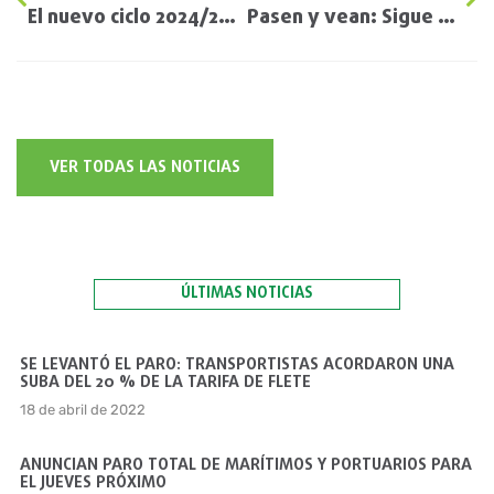
El nuevo ciclo 2024/25: insumos que no bajan, perspectivas de año Niña y precios que no repuntan lo suficiente
Pasen y vean: Sigue habiendo oportunidades para “sacarle” algunos pesos más a los granos por medio de la gestión financiera
VER TODAS LAS NOTICIAS
ÚLTIMAS NOTICIAS
SE LEVANTÓ EL PARO: TRANSPORTISTAS ACORDARON UNA
SUBA DEL 20 % DE LA TARIFA DE FLETE
18 de abril de 2022
ANUNCIAN PARO TOTAL DE MARÍTIMOS Y PORTUARIOS PARA
EL JUEVES PRÓXIMO