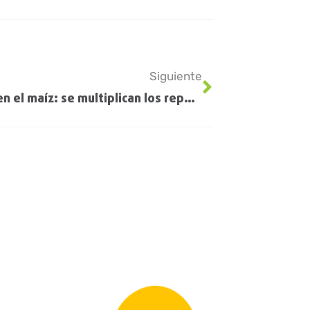
Siguiente
Alerta en el maíz: se multiplican los reportes de oruga de la espiga resistente a híbridos Bt Vip