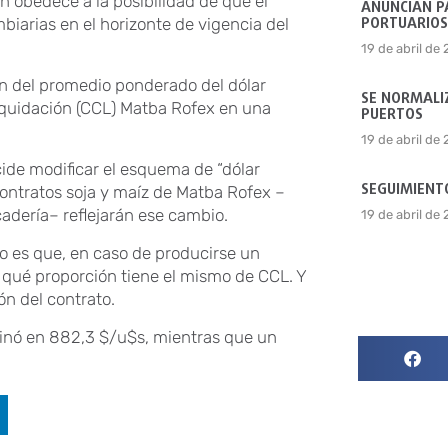
 obedece a la posibilidad de que el
ANUNCIAN P
PORTUARIOS
biarias en el horizonte de vigencia del
19 de abril de
ón del promedio ponderado del dólar
SE NORMALIZ
iquidación (CCL) Matba Rofex en una
PUERTOS
19 de abril de
cide modificar el esquema de “dólar
SEGUIMIENTO
ntratos soja y maíz de Matba Rofex –
cadería– reflejarán ese cambio.
19 de abril de
o es que, en caso de producirse un
 qué proporción tiene el mismo de CCL. Y
ón del contrato.
minó en 882,3 $/u$s, mientras que un