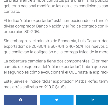
La brecha entre ambos contratos para una misma posición
gobierno nacional modifique las actuales condiciones cam
contrato.
El índice “dólar exportador” está confeccionado en funci
divisa comprador Banco Nación y el índice contado con l
proporción 80-20%.
Sin embargo, si el ministro de Economía, Luis Caputo, de
exportador” de 20-80% a 30-70% ó 40-60%, los nuevos co
que conllevan la obligación de la entrega física de la mer
La cobertura cambiaria tiene dos componentes. El primer
cambio de esquema del “dólar exportador”, habrá que ver
el segundo es cómo evolucionará el CCL hasta la expiraci
Este jueves el índice “dólar exportador” Matba Rofex ter
mes atrás cotizaba en 910,0 $/u$s.