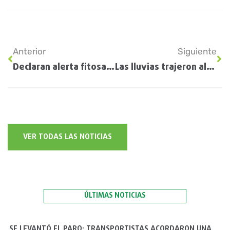
Anterior
Siguiente
Declaran alerta fitosanitaria por una plaga que devora cultivos: están bajo riesgo más de US$ 3.700 millones del campo argentino
Las lluvias trajeron alivio pero aún quedan zonas donde falta agua
VER TODAS LAS NOTICIAS
ÚLTIMAS NOTICIAS
SE LEVANTÓ EL PARO: TRANSPORTISTAS ACORDARON UNA