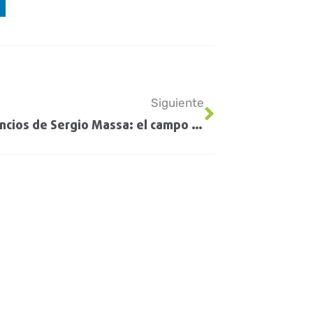
Siguiente
Los anuncios de Sergio Massa: el campo pide “un cierre de gestión sin más medidas distorsivas”