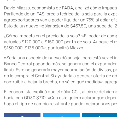
David Miazzo, economista de FADA, analizó cómo impactarí
Partiendo de un FAS (precio teórico de la soja para la exp
agroexportadores van a poder liquidar un 75% al dólar ofic
Esto da un nuevo «dólar soja» de $437,50, una suba del 25
¿Cómo impacta en el precio de la soja? «El poder de compr
actuales $120.000 a $150.000 por tn de soja. Aunque el 
$130.000-$135.000», puntualizó Miazzo.
«Sería una especie de nuevo dólar soja, pero está vez el 
Banco Central pagando más, se genera con el exportador l
liqui). Esto no generaría mayor acumulación de divisas, 
no lo compra el Central Si ayudaría a generar oferta de dó
contruibir a bajar la brecha, no sé en qué medida», agreg
El economista explicó que el dólar CCL, al cierre del viern
hacía con GD30 $710: «Con esto quiero aclarar que depen
haga el tipo de cambio resultante puede mejorar unos pe