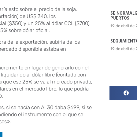
a esto sobre el precio de la soja.
SE NORMALIZ
ortación) de US$ 340, los
PUERTOS
ial ($350) y un 25% al dólar CCL ($700).
19 de abril de
% sobre dólar oficial.
SEGUIMIENTO
a de la exportación, subiría de los
mercado disponible estaba en
19 de abril de
incremento en lugar de generarlo con el
iquidando al dólar libre (contado con
porque ese 25% se va al mercado privado,
lares en el mercado libre, lo que podría
ó.
es, si se hacía con AL30 daba $699, si se
diendo el instrumento con el que se
sos».