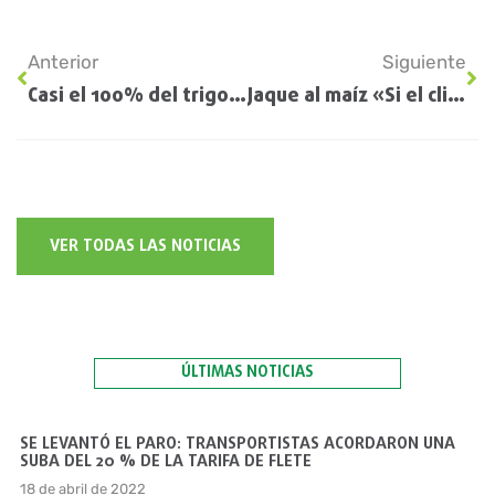
Anterior
Siguiente
Casi el 100% del trigo y lino sembrado en Entre Ríos está en muy buen estado, pero con plagas
Jaque al maíz «Si el clima no cambia, se piensa no sembrar y guardar la semilla comprada»
VER TODAS LAS NOTICIAS
ÚLTIMAS NOTICIAS
SE LEVANTÓ EL PARO: TRANSPORTISTAS ACORDARON UNA
SUBA DEL 20 % DE LA TARIFA DE FLETE
18 de abril de 2022