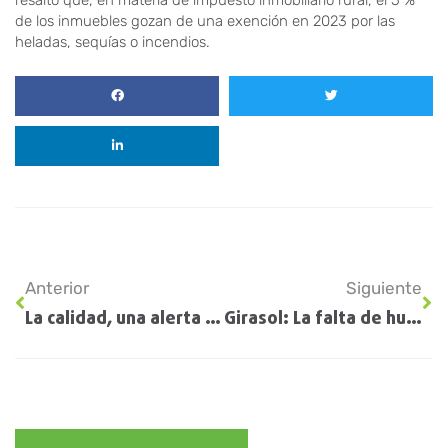
resaltó que, en materia de impuesto inmobiliario rural, el 5 %
de los inmuebles gozan de una exención en 2023 por las
heladas, sequías o incendios.
Anterior
Siguiente
La calidad, una alerta para la próxima siembra de soja: “No va alcanzar con comprar semilla fiscalizada”
Girasol: La falta de humedad no permite el crecimiento de uno de los cultivos que mejor se portó en el dramático 2022/23