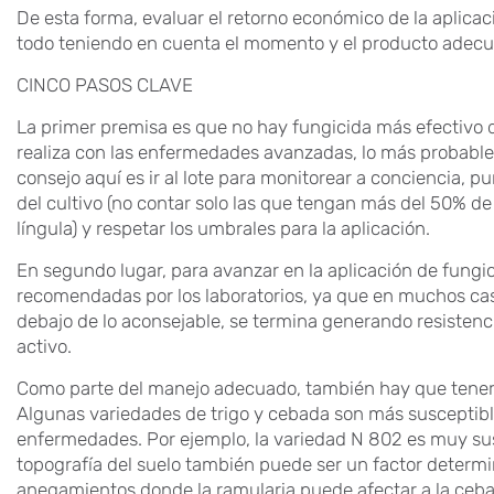
De esta forma, evaluar el retorno económico de la aplica
todo teniendo en cuenta el momento y el producto adecu
CINCO PASOS CLAVE
La primer premisa es que no hay fungicida más efectivo qu
realiza con las enfermedades avanzadas, lo más probable
consejo aquí es ir al lote para monitorear a conciencia, p
del cultivo (no contar solo las que tengan más del 50% de
língula) y respetar los umbrales para la aplicación.
En segundo lugar, para avanzar en la aplicación de fungi
recomendadas por los laboratorios, ya que en muchos cas
debajo de lo aconsejable, se termina generando resistenc
activo.
Como parte del manejo adecuado, también hay que tener
Algunas variedades de trigo y cebada son más susceptib
enfermedades. Por ejemplo, la variedad N 802 es muy susce
topografía del suelo también puede ser un factor determ
anegamientos donde la ramularia puede afectar a la ceb