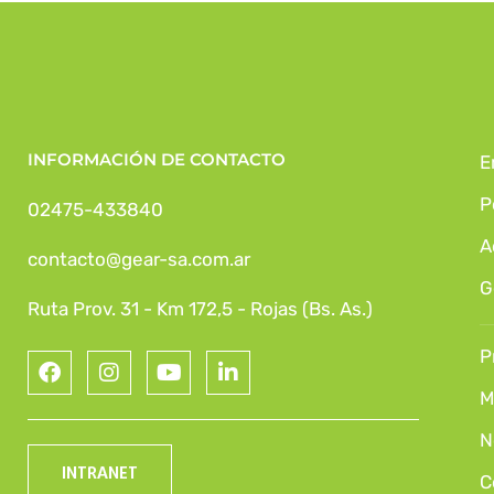
INFORMACIÓN DE CONTACTO
E
P
02475-433840
A
contacto@gear-sa.com.ar
G
Ruta Prov. 31 - Km 172,5 - Rojas (Bs. As.)
P
M
N
INTRANET
C