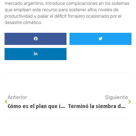
mercado argentino, introduce complicaciones en los sistemas
que emplean este recurso para sostener altos niveles de
productividad y paliar el déficit forrajero ocasionado por el
desastre climático.
Anterior
Siguiente
Cómo es el plan que impulsa el Consejo Agroindustrial Argentino para alcanzar exportaciones por US$ 100.000 millones en diez años
Terminó la siembra de trigo y arranca la gruesa con el girasol, que también aumentaría la superficie