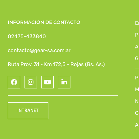
INFORMACIÓN DE CONTACTO
E
P
02475-433840
A
contacto@gear-sa.com.ar
G
Ruta Prov. 31 - Km 172,5 - Rojas (Bs. As.)
P
M
N
INTRANET
C
A