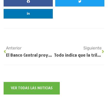
Anterior
Siguiente
El Banco Central proyecta que el saldo comercial de la Argentina alcanzará un excedente de casi US$ 41.800 millones en 2030: qué pasará con el agro
Todo indica que la trilla del sorgo entrerriano caerá una tercera parte
VER TODAS LAS NOTICIAS