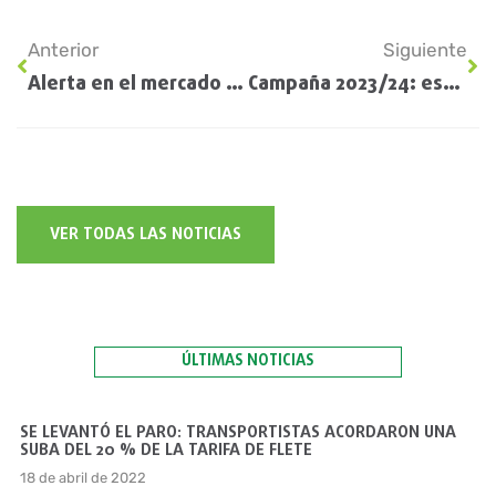
Anterior
Siguiente
Alerta en el mercado de granos: Rusia dio de baja el acuerdo en el Mar Negro y crece la tensión
Campaña 2023/24: estiman que los productores agrícolas invertirán U$S 40.500 millones
VER TODAS LAS NOTICIAS
ÚLTIMAS NOTICIAS
SE LEVANTÓ EL PARO: TRANSPORTISTAS ACORDARON UNA
SUBA DEL 20 % DE LA TARIFA DE FLETE
18 de abril de 2022